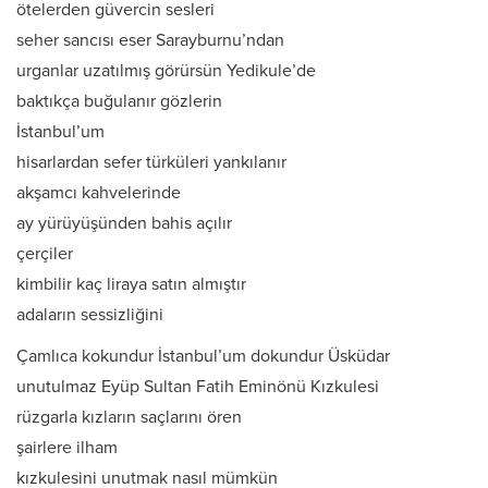
ötelerden güvercin sesleri
seher sancısı eser Sarayburnu’ndan
urganlar uzatılmış görürsün Yedikule’de
baktıkça buğulanır gözlerin
İstanbul’um
hisarlardan sefer türküleri yankılanır
akşamcı kahvelerinde
ay yürüyüşünden bahis açılır
çerçiler
kimbilir kaç liraya satın almıştır
adaların sessizliğini
Çamlıca kokundur İstanbul’um dokundur Üsküdar
unutulmaz Eyüp Sultan Fatih Eminönü Kızkulesi
rüzgarla kızların saçlarını ören
şairlere ilham
kızkulesini unutmak nasıl mümkün