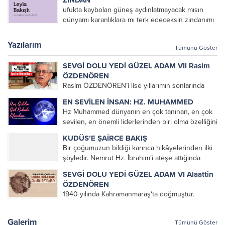
ZİNDAN
yırtılmıştı yirmisekizşubattı /post modern olsundu
ufukta kaybolan güneş aydınlatmayacak mısın
zulüm çoğalsındı ve ezilsindi bütün inananlar/...
dünyamı karanlıklara mı terk edeceksin zindanımı
Mustafa KÜÇÜKTEPE
Yazılarım
Tümünü Göster
SEVGİ DOLU YEDİ GÜZEL ADAM VII Rasim
ÖZDENÖREN
Rasim ÖZDENÖREN’i lise yıllarımın sonlarında
Müslümanca Düşünme Üzerine Denemeler
EN SEVİLEN İNSAN: HZ. MUHAMMED
kitabını okuyarak tanımıştım. Çok hoşuma giden
Hz Muhammed dünyanın en çok tanınan, en çok
bu denemeleri altlarını çizerek defalarca
sevilen, en önemli liderlerinden biri olma özelliğini
okuduğum bir kitap olmuştu. Üniversite yıllarımda
korumaktadır. Dünyaya Yön Veren En Etkin
da kendisini okumaya devam...
KUDÜS’E ŞAİRCE BAKIŞ
100 veya orijinal ismiyle The 100: A Ranking of
Bir çoğumuzun bildiği karınca hikâyelerinden ilki
the Most...
şöyledir. Nemrut Hz. İbrahim’i ateşe attığında
karınca ağzında bir damla suyla ateşi söndürmeye
SEVGİ DOLU YEDİ GÜZEL ADAM VI Alaattin
gider. Karıncayı görenler bir damla suyla ateş mi
ÖZDENÖREN
söner diye dalga...
1940 yılında Kahramanmaraş‘ta doğmuştur.
Öğrenimine Kahramanmaraş’ta başlayan
ÖZDENÖREN, babasının memuriyeti nedeniyle
Galerim
Tümünü Göster
öğrenimini Malatya, Tunceli ve İstanbul gibi ayrı