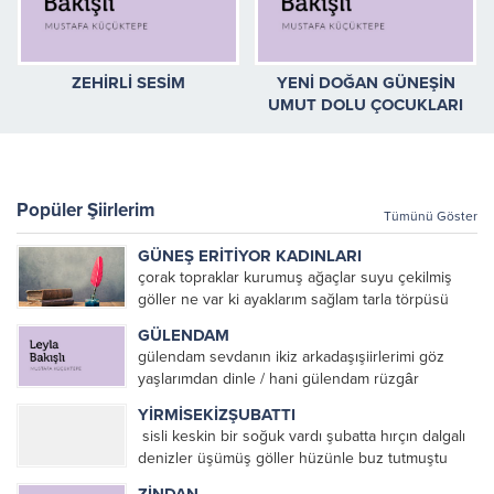
ZEHİRLİ SESİM
YENİ DOĞAN GÜNEŞİN
UMUT DOLU ÇOCUKLARI
Popüler Şiirlerim
Tümünü Göster
GÜNEŞ ERİTİYOR KADINLARI
çorak topraklar kurumuş ağaçlar suyu çekilmiş
göller ne var ki ayaklarım sağlam tarla törpüsü
köstebekler ve fareler Mezopotamya’da eritiyor
GÜLENDAM
güneş toprağı ve pamuk toplayan kadınları eriyor
gülendam sevdanın ikiz arkadaşışiirlerimi göz
kadınlar güneşte toprağı temizlemek...
yaşlarımdan dinle / hani gülendam rüzgâr
ekecektik denizin en koyu mavisinesevda içip
YİRMİSEKİZŞUBATTI
fırtına biçecektikhani gülendam dağların sevdası
sisli keskin bir soğuk vardı şubatta hırçın dalgalı
üzerine ant içmiştikhani gülendam sevdanın
denizler üşümüş göller hüzünle buz tutmuştu
elinden tutup ağlamayacaktıkkırmızı...
yürekler barbarca dağlanmış hınçla örtüler