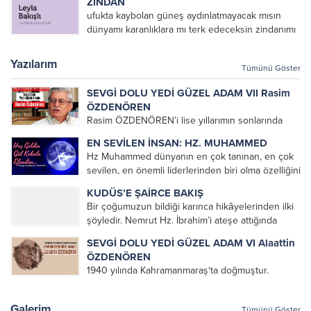
ZİNDAN
yırtılmıştı yirmisekizşubattı /post modern olsundu
ufukta kaybolan güneş aydınlatmayacak mısın
zulüm çoğalsındı ve ezilsindi bütün inananlar/...
dünyamı karanlıklara mı terk edeceksin zindanımı
Mustafa KÜÇÜKTEPE
Yazılarım
Tümünü Göster
SEVGİ DOLU YEDİ GÜZEL ADAM VII Rasim
ÖZDENÖREN
Rasim ÖZDENÖREN’i lise yıllarımın sonlarında
Müslümanca Düşünme Üzerine Denemeler
EN SEVİLEN İNSAN: HZ. MUHAMMED
kitabını okuyarak tanımıştım. Çok hoşuma giden
Hz Muhammed dünyanın en çok tanınan, en çok
bu denemeleri altlarını çizerek defalarca
sevilen, en önemli liderlerinden biri olma özelliğini
okuduğum bir kitap olmuştu. Üniversite yıllarımda
korumaktadır. Dünyaya Yön Veren En Etkin
da kendisini okumaya devam...
KUDÜS’E ŞAİRCE BAKIŞ
100 veya orijinal ismiyle The 100: A Ranking of
Bir çoğumuzun bildiği karınca hikâyelerinden ilki
the Most...
şöyledir. Nemrut Hz. İbrahim’i ateşe attığında
karınca ağzında bir damla suyla ateşi söndürmeye
SEVGİ DOLU YEDİ GÜZEL ADAM VI Alaattin
gider. Karıncayı görenler bir damla suyla ateş mi
ÖZDENÖREN
söner diye dalga...
1940 yılında Kahramanmaraş‘ta doğmuştur.
Öğrenimine Kahramanmaraş’ta başlayan
ÖZDENÖREN, babasının memuriyeti nedeniyle
Galerim
Tümünü Göster