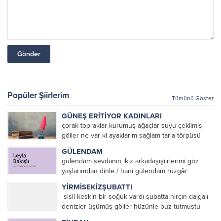
Popüler Şiirlerim
Tümünü Göster
GÜNEŞ ERİTİYOR KADINLARI
çorak topraklar kurumuş ağaçlar suyu çekilmiş
göller ne var ki ayaklarım sağlam tarla törpüsü
köstebekler ve fareler Mezopotamya’da eritiyor
GÜLENDAM
güneş toprağı ve pamuk toplayan kadınları eriyor
gülendam sevdanın ikiz arkadaşışiirlerimi göz
kadınlar güneşte toprağı temizlemek...
yaşlarımdan dinle / hani gülendam rüzgâr
ekecektik denizin en koyu mavisinesevda içip
YİRMİSEKİZŞUBATTI
fırtına biçecektikhani gülendam dağların sevdası
sisli keskin bir soğuk vardı şubatta hırçın dalgalı
üzerine ant içmiştikhani gülendam sevdanın
denizler üşümüş göller hüzünle buz tutmuştu
elinden tutup ağlamayacaktıkkırmızı...
yürekler barbarca dağlanmış hınçla örtüler