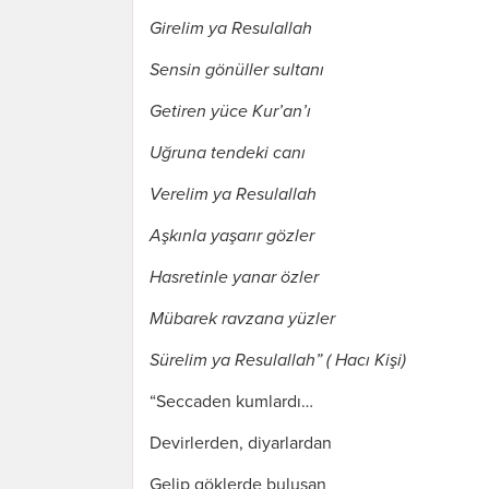
Girelim ya Resulallah
Sensin gönüller sultanı
Getiren yüce Kur’an’ı
Uğruna tendeki canı
Verelim ya Resulallah
Aşkınla yaşarır gözler
Hasretinle yanar özler
Mübarek ravzana yüzler
Sürelim ya Resulallah” ( Hacı Kişi)
“Seccaden kumlardı…
Devirlerden, diyarlardan
Gelip göklerde buluşan