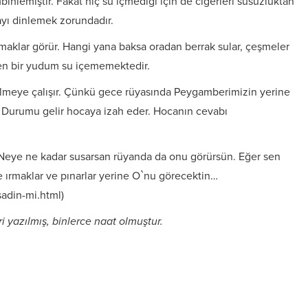
bihlemiştir. Fakat hiç su içmediği için de ciğerleri susuzluktan
ayı dinlemek zorundadır.
 ırmaklar görür. Hangi yana baksa oradan berrak sular, çeşmeler
en bir yudum su içememektedir.
elmeye çalışır. Çünkü gece rüyasında Peygamberimizin yerine
r. Durumu gelir hocaya izah eder. Hocanın cevabı
ardır:
Neye ne kadar susarsan rüyanda da onu görürsün. Eğer sen
ırmaklar ve pınarlar yerine O`nu görecektin…
adin-mi.html)
ri yazılmış, binlerce naat olmuştur.