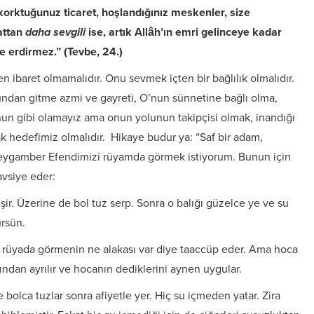
orktuğunuz ticaret, hoşlandığınız meskenler, size
attan
daha sevgili
ise, artık Allâh’ın emri gelinceye kadar
e erdirmez.” (Tevbe, 24.)
ibaret olmamalıdır. Onu sevmek içten bir bağlılık olmalıdır.
an gitme azmi ve gayreti, O’nun sünnetine bağlı olma,
nun gibi olamayız ama onun yolunun takipçisi olmak, inandığı
k hedefimiz olmalıdır. Hikaye budur ya: “Saf bir adam,
Peygamber Efendimizi rüyamda görmek istiyorum. Bunun için
avsiye eder:
 pişir. Üzerine de bol tuz serp. Sonra o balığı güzelce ye ve su
rsün.
rüyada görmenin ne alakası var diye taaccüp eder. Ama hoca
ından ayrılır ve hocanın dediklerini aynen uygular.
e bolca tuzlar sonra afiyetle yer. Hiç su içmeden yatar. Zira