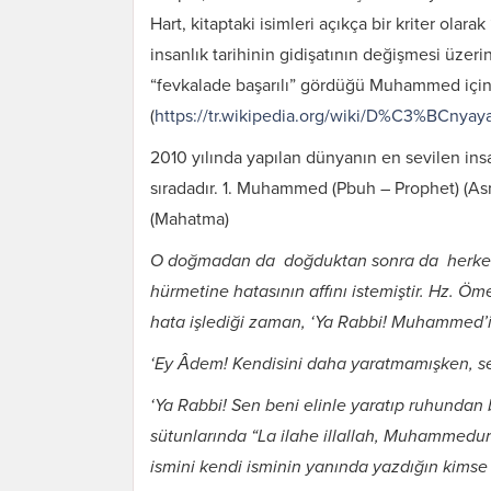
Hart, kitaptaki isimleri açıkça bir kriter olar
insanlık tarihinin gidişatının değişmesi üzer
“fevkalade başarılı” gördüğü Muhammed için, t
(
https://tr.wikipedia.org/wiki/D%C3%BCn
2010 yılında yapılan dünyanın en sevilen in
sıradadır. 1. Muhammed (Pbuh – Prophet) (Asm
(Mahatma)
O doğmadan da doğduktan sonra da herkes t
hürmetine hatasının affını istemiştir. Hz. Ö
hata işlediği zaman, ‘Ya Rabbi! Muhammed’in 
‘Ey Âdem! Kendisini daha yaratmamışken, 
‘Ya Rabbi! Sen beni elinle yaratıp ruhundan 
sütunlarında “La ilahe illallah, Muhammedu
ismini kendi isminin yanında yazdığın kimse 