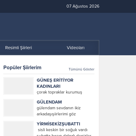
07 Ağustos 2026
Resimli Şiirleri
Videoları
Popüler Şiirlerim
Tümünü Göster
GÜNEŞ ERİTİYOR
KADINLARI
çorak topraklar kurumuş
ağaçlar suyu çekilmiş göller ne
GÜLENDAM
var ki ayaklarım sağlam tarla
gülendam sevdanın ikiz
törpüsü köstebekler ve fareler
arkadaşışiirlerimi göz
Mezopotamya’da eritiyor
yaşlarımdan dinle / hani
güneş toprağı ve pamuk
YİRMİSEKİZŞUBATTI
gülendam rüzgâr ekecektik
toplayan kadınları eriyor
sisli keskin bir soğuk vardı
denizin en koyu
kadınlar güneşte toprağı
şubatta hırçın dalgalı denizler