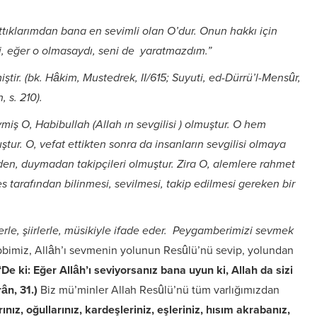
ttıklarımdan bana en sevimli olan O’dur. Onun hakkı için
ki, eğer o olmasaydı, seni de yaratmazdım.”
ştir. (bk. Hâkim, Mustedrek, II/615; Suyuti, ed-Dürrü’l-Mensûr,
, s. 210).
Leyla Bakışlı
ş O, Habibullah (Allah ın sevgilisi ) olmuştur. O hem
tur. O, vefat ettikten sonra da insanların sevgilisi olmaya
en, duymadan takipçileri olmuştur. Zira O, alemlere rahmet
 tarafından bilinmesi, sevilmesi, takip edilmesi gereken bir
lerle, şiirlerle, müsikiyle ifade eder. Peygamberimizi sevmek
bimiz, Allâh’ı sevmenin yolunun Resûlü’nü sevip, yolundan
“De ki: Eğer Allâh’ı seviyorsanız bana uyun ki, Allah da sizi
ân, 31.)
Biz mü’minler Allah Resûlü’nü tüm varlığımızdan
ınız, oğullarınız, kardeşleriniz, eşleriniz, hısım akrabanız,