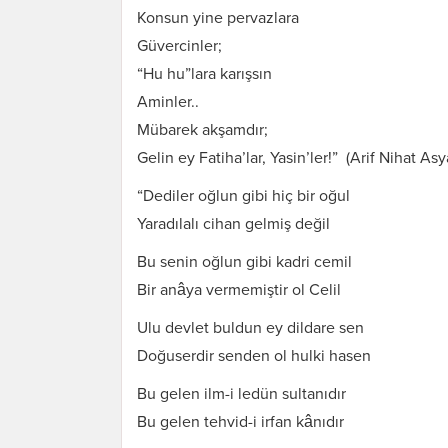
Konsun yine pervazlara
Güvercinler;
“Hu hu”lara karışsın
Aminler..
Mübarek akşamdır;
Gelin ey Fatiha’lar, Yasin’ler!” (Arif Nihat Asy
“Dediler oğlun gibi hiç bir oğul
Yaradılalı cihan gelmiş değil
Bu senin oğlun gibi kadri cemil
Bir anâya vermemiştir ol Celil
Ulu devlet buldun ey dildare sen
Doğuserdir senden ol hulki hasen
Bu gelen ilm-i ledün sultanıdır
Bu gelen tehvid-i irfan kânıdır