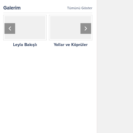
doğmuştur. Öğrenimine
dalga...
Galerim
Tümünü Göster
Kahramanmaraş’ta başlayan
ÖZDENÖREN, babasının
memuriyeti nedeniyle
öğrenimini Malatya, Tunceli ve
İstanbul gibi ayrı şehirlerde
tamamlamıştır. 1966 yılında
Yollar ve Köprüler
Sarılı Fotoğraflar
Yeşilli Fotoğrafla
İstanbul Üniversitesi Felsefe
Bölümünü bitirip çeşitli
şehirlerde öğretmen olarak...