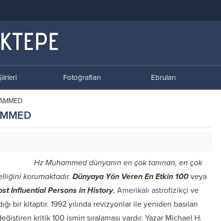
iirleri
Fotoğrafları
Ebruları
HAMMED
HAMMED
Hz Muhammed dünyanın en çok tanınan, en çok
elliğini korumaktadır.
Dünyaya Yön Veren En Etkin 100
veya
st Influential Persons in History
,
Amerikalı
astrofizikçi
ve
ığı bir kitaptır. 1992 yılında revizyonlar ile yeniden basılan
ğiştiren kritik 100 ismin sıralaması vardır. Yazar Michael H.