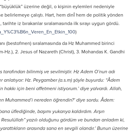
ak “büyüklük” üzerine değil, o kişinin eylemleri nedeniyle
ine belirlemeye çalıştı. Hart, hem dinî hem de politik yönden
arihte iz bırakanlar sıralamasında ilk sırayı uygun gördü.
yaya_Y%C3%B6n_Veren_En_Etkin_100
)
sanı (bestofmen) sıralamasında da Hz Muhammed birinci
-Hz.), 2. Jesus of Nazareth (Christ), 3. Mohandas K. Gandhi
arafından bilinmiş ve sevilmiştir. Hz Adem O’nun adı
mer anlatıyor: Hz. Peygamber (a.s.m) şöyle buyurdu:
“Âdem
hakkı için beni affetmeni istiyorum.’ diye yalvardı. Allah,
sen Muhammed’i nereden öğrendin?’ diye sordu. Âdem:
bana üflediğinde, başımı yukarıya kaldırdım. Arşın
r Resulüllah” yazılı olduğunu gördüm ve bundan anladım ki,
yarattıkların arasında sana en sevgili olandır.’ Bunun üzerine