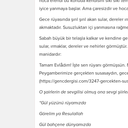
hoca efendi bu konuda kendisini sıkı sıkı tem
iyice yanmaya başlar. Ama çaresizdir ve hoc
Gece rüyasında şırıl şırıl akan sular, dereler
akmaktadır. Susuzluktan içi yanmasına rağm
Sabah büyük bir telaşla kalkar ve kendine g
sular, ırmaklar, dereler ve nehirler görmüştü
manid
Tamam Evlâdım! İşte sen rüyanı görmüşsün. 
Peygamberimize gerçekten susasaydın, gece 
(https://gencdergisi.com/3247-gercekten-sus
O şairlerin de sevgilisi olmuş ona sevgi şiirle
“Gül yüzünü rüyamızda
Görelim ya Resulallah
Gül bahçene dünyamızda