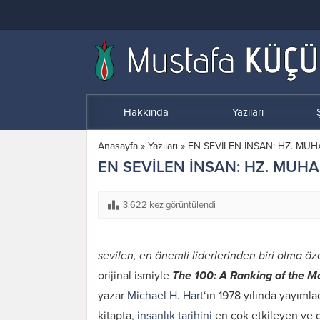
Hakkında
Yazıları
Ş
Anasayfa
»
Yazıları
»
EN SEVİLEN İNSAN: HZ. MU
EN SEVİLEN İNSAN: HZ. MU
3.622 kez görüntülendi
sevilen, en önemli liderlerinden biri olma öz
orijinal ismiyle
The 100: A Ranking of the Mo
yazar
Michael H. Hart
‘ın 1978 yılında yayımlad
kitapta,
insanlık tarihini
en çok etkileyen ve de