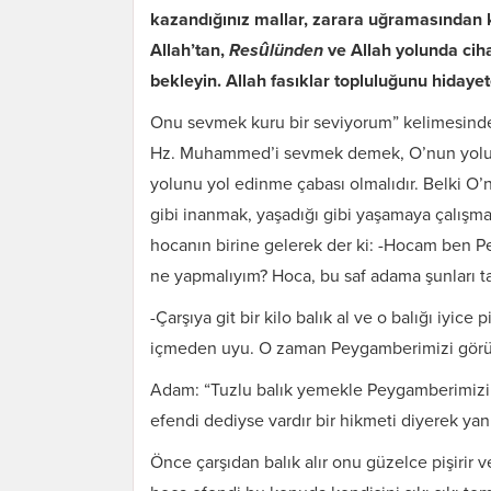
kazandığınız mallar, zarara uğramasından k
Allah’tan,
Resûlünden
ve Allah yolunda cih
bekleyin. Allah fasıklar topluluğunu hidayet
Onu sevmek kuru bir seviyorum” kelimesinden 
Hz. Muhammed’i sevmek demek, O’nun yolund
yolunu yol edinme çabası olmalıdır. Belki O’
gibi inanmak, yaşadığı gibi yaşamaya çalışma
hocanın birine gelerek der ki: -Hocam ben 
ne yapmalıyım? Hoca, bu saf adama şunları t
-Çarşıya git bir kilo balık al ve o balığı iyice
içmeden uyu. O zaman Peygamberimizi görü
Adam: “Tuzlu balık yemekle Peygamberimizi 
efendi dediyse vardır bir hikmeti diyerek yan
Önce çarşıdan balık alır onu güzelce pişirir v