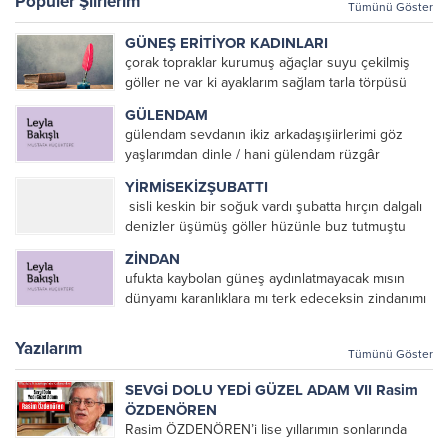
Popüler Şiirlerim
Tümünü Göster
GÜNEŞ ERİTİYOR KADINLARI
çorak topraklar kurumuş ağaçlar suyu çekilmiş
göller ne var ki ayaklarım sağlam tarla törpüsü
köstebekler ve fareler Mezopotamya’da eritiyor
GÜLENDAM
güneş toprağı ve pamuk toplayan kadınları eriyor
gülendam sevdanın ikiz arkadaşışiirlerimi göz
kadınlar güneşte toprağı temizlemek...
yaşlarımdan dinle / hani gülendam rüzgâr
ekecektik denizin en koyu mavisinesevda içip
YİRMİSEKİZŞUBATTI
fırtına biçecektikhani gülendam dağların sevdası
sisli keskin bir soğuk vardı şubatta hırçın dalgalı
üzerine ant içmiştikhani gülendam sevdanın
denizler üşümüş göller hüzünle buz tutmuştu
elinden tutup ağlamayacaktıkkırmızı...
yürekler barbarca dağlanmış hınçla örtüler
ZİNDAN
yırtılmıştı yirmisekizşubattı /post modern olsundu
ufukta kaybolan güneş aydınlatmayacak mısın
zulüm çoğalsındı ve ezilsindi bütün inananlar/...
dünyamı karanlıklara mı terk edeceksin zindanımı
Mustafa KÜÇÜKTEPE
Yazılarım
Tümünü Göster
SEVGİ DOLU YEDİ GÜZEL ADAM VII Rasim
ÖZDENÖREN
Rasim ÖZDENÖREN’i lise yıllarımın sonlarında