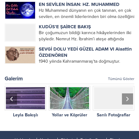
Müslümanca Düşünme Üzerine Denemeler
EN SEVİLEN İNSAN: HZ. MUHAMMED
kitabını okuyarak tanımıştım. Çok hoşuma giden
Hz Muhammed dünyanın en çok tanınan, en çok
bu denemeleri altlarını çizerek defalarca
sevilen, en önemli liderlerinden biri olma özelliğini
okuduğum bir kitap olmuştu. Üniversite yıllarımda
korumaktadır. Dünyaya Yön Veren En Etkin
da kendisini okumaya devam...
KUDÜS’E ŞAİRCE BAKIŞ
100 veya orijinal ismiyle The 100: A Ranking of
Bir çoğumuzun bildiği karınca hikâyelerinden ilki
the Most...
şöyledir. Nemrut Hz. İbrahim’i ateşe attığında
karınca ağzında bir damla suyla ateşi söndürmeye
SEVGİ DOLU YEDİ GÜZEL ADAM VI Alaattin
gider. Karıncayı görenler bir damla suyla ateş mi
ÖZDENÖREN
söner diye dalga...
1940 yılında Kahramanmaraş‘ta doğmuştur.
Öğrenimine Kahramanmaraş’ta başlayan
ÖZDENÖREN, babasının memuriyeti nedeniyle
Galerim
Tümünü Göster
öğrenimini Malatya, Tunceli ve İstanbul gibi ayrı
şehirlerde tamamlamıştır. 1966 yılında İstanbul
Üniversitesi Felsefe Bölümünü bitirip çeşitli
şehirlerde öğretmen olarak...
Leyla Bakışlı
Yollar ve Köprüler
Sarılı Fotoğraflar