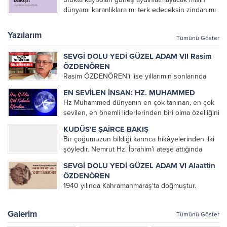
zulüm çoğalsındı ve ezilsindi bütün inananlar/...
dünyamı karanlıklara mı terk edeceksin zindanımı
Mustafa KÜÇÜKTEPE
Yazılarım
Tümünü Göster
SEVGİ DOLU YEDİ GÜZEL ADAM VII Rasim
ÖZDENÖREN
Rasim ÖZDENÖREN’i lise yıllarımın sonlarında
Müslümanca Düşünme Üzerine Denemeler
EN SEVİLEN İNSAN: HZ. MUHAMMED
kitabını okuyarak tanımıştım. Çok hoşuma giden
Hz Muhammed dünyanın en çok tanınan, en çok
bu denemeleri altlarını çizerek defalarca
sevilen, en önemli liderlerinden biri olma özelliğini
okuduğum bir kitap olmuştu. Üniversite yıllarımda
korumaktadır. Dünyaya Yön Veren En Etkin
da kendisini okumaya devam...
KUDÜS’E ŞAİRCE BAKIŞ
100 veya orijinal ismiyle The 100: A Ranking of
Bir çoğumuzun bildiği karınca hikâyelerinden ilki
the Most...
şöyledir. Nemrut Hz. İbrahim’i ateşe attığında
karınca ağzında bir damla suyla ateşi söndürmeye
SEVGİ DOLU YEDİ GÜZEL ADAM VI Alaattin
gider. Karıncayı görenler bir damla suyla ateş mi
ÖZDENÖREN
söner diye dalga...
1940 yılında Kahramanmaraş‘ta doğmuştur.
Öğrenimine Kahramanmaraş’ta başlayan
ÖZDENÖREN, babasının memuriyeti nedeniyle
Galerim
Tümünü Göster
öğrenimini Malatya, Tunceli ve İstanbul gibi ayrı
şehirlerde tamamlamıştır. 1966 yılında İstanbul