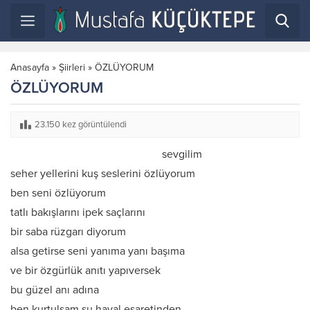
Anasayfa
»
Şiirleri
»
ÖZLÜYORUM
ÖZLÜYORUM
23.150 kez görüntülendi
sevgilim
seher yellerini kuş seslerini özlüyorum
ben seni özlüyorum
tatlı bakışlarını ipek saçlarını
bir saba rüzgarı diyorum
alsa getirse seni yanıma yanı başıma
ve bir özgürlük anıtı yapıversek
bu güzel anı adına
ben kurtulsam şu hayal esaretinden