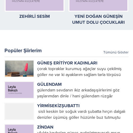
ZEHİRLİ SESİM
YENİ DOĞAN GÜNEŞİN
UMUT DOLU ÇOCUKLARI
Popüler Şiirlerim
Tümünü Göster
GÜNEŞ ERİTİYOR KADINLARI
çorak topraklar kurumuş ağaçlar suyu çekilmiş
göller ne var ki ayaklarım sağlam tarla törpüsü
köstebekler ve fareler Mezopotamya’da eritiyor
GÜLENDAM
güneş toprağı ve pamuk toplayan kadınları eriyor
gülendam sevdanın ikiz arkadaşışiirlerimi göz
kadınlar güneşte toprağı temizlemek...
yaşlarımdan dinle / hani gülendam rüzgâr
ekecektik denizin en koyu mavisinesevda içip
YİRMİSEKİZŞUBATTI
fırtına biçecektikhani gülendam dağların sevdası
sisli keskin bir soğuk vardı şubatta hırçın dalgalı
üzerine ant içmiştikhani gülendam sevdanın
denizler üşümüş göller hüzünle buz tutmuştu
elinden tutup ağlamayacaktıkkırmızı...
yürekler barbarca dağlanmış hınçla örtüler
ZİNDAN
yırtılmıştı yirmisekizşubattı /post modern olsundu
ufukta kaybolan güneş aydınlatmayacak mısın