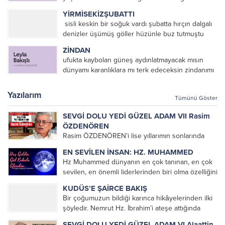
ekecektik denizin en koyu mavisinesevda içip
YİRMİSEKİZŞUBATTI
fırtına biçecektikhani gülendam dağların sevdası
sisli keskin bir soğuk vardı şubatta hırçın dalgalı
üzerine ant içmiştikhani gülendam sevdanın
denizler üşümüş göller hüzünle buz tutmuştu
elinden tutup ağlamayacaktıkkırmızı...
yürekler barbarca dağlanmış hınçla örtüler
ZİNDAN
yırtılmıştı yirmisekizşubattı /post modern olsundu
ufukta kaybolan güneş aydınlatmayacak mısın
zulüm çoğalsındı ve ezilsindi bütün inananlar/...
dünyamı karanlıklara mı terk edeceksin zindanımı
Mustafa KÜÇÜKTEPE
Yazılarım
Tümünü Göster
SEVGİ DOLU YEDİ GÜZEL ADAM VII Rasim
ÖZDENÖREN
Rasim ÖZDENÖREN’i lise yıllarımın sonlarında
Müslümanca Düşünme Üzerine Denemeler
EN SEVİLEN İNSAN: HZ. MUHAMMED
kitabını okuyarak tanımıştım. Çok hoşuma giden
Hz Muhammed dünyanın en çok tanınan, en çok
bu denemeleri altlarını çizerek defalarca
sevilen, en önemli liderlerinden biri olma özelliğini
okuduğum bir kitap olmuştu. Üniversite yıllarımda
korumaktadır. Dünyaya Yön Veren En Etkin
da kendisini okumaya devam...
KUDÜS’E ŞAİRCE BAKIŞ
100 veya orijinal ismiyle The 100: A Ranking of
Bir çoğumuzun bildiği karınca hikâyelerinden ilki
the Most...
şöyledir. Nemrut Hz. İbrahim’i ateşe attığında
karınca ağzında bir damla suyla ateşi söndürmeye
SEVGİ DOLU YEDİ GÜZEL ADAM VI Alaattin