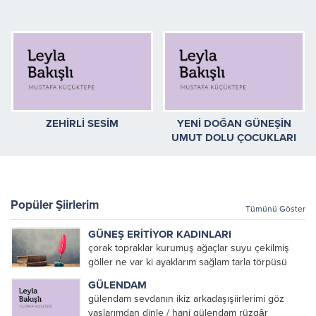
ZEHİRLİ SESİM
YENİ DOĞAN GÜNEŞİN
UMUT DOLU ÇOCUKLARI
Popüler Şiirlerim
Tümünü Göster
GÜNEŞ ERİTİYOR KADINLARI
çorak topraklar kurumuş ağaçlar suyu çekilmiş
göller ne var ki ayaklarım sağlam tarla törpüsü
köstebekler ve fareler Mezopotamya’da eritiyor
GÜLENDAM
güneş toprağı ve pamuk toplayan kadınları eriyor
gülendam sevdanın ikiz arkadaşışiirlerimi göz
kadınlar güneşte toprağı temizlemek...
yaşlarımdan dinle / hani gülendam rüzgâr