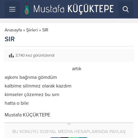
Anasayfa
»
Şiirleri
»
SIR
SIR
3.740 kez görüntülendi
artık
aşkımı bağrıma gömdüm
kalbime silinmez olarak kazdım
kimseler çözemez bu sırrı
hatta o bile
Mustafa KÜÇÜKTEPE
BU KONUYU SOSYAL MEDYA HESAPLARINDA PAYLAŞ