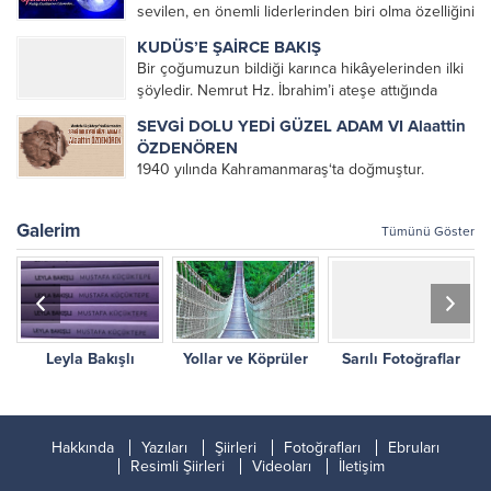
sevilen, en önemli liderlerinden biri olma özelliğini
okuduğum bir kitap olmuştu. Üniversite yıllarımda
korumaktadır. Dünyaya Yön Veren En Etkin
da kendisini okumaya devam...
KUDÜS’E ŞAİRCE BAKIŞ
100 veya orijinal ismiyle The 100: A Ranking of
Bir çoğumuzun bildiği karınca hikâyelerinden ilki
the Most...
şöyledir. Nemrut Hz. İbrahim’i ateşe attığında
karınca ağzında bir damla suyla ateşi söndürmeye
SEVGİ DOLU YEDİ GÜZEL ADAM VI Alaattin
gider. Karıncayı görenler bir damla suyla ateş mi
ÖZDENÖREN
söner diye dalga...
1940 yılında Kahramanmaraş‘ta doğmuştur.
Öğrenimine Kahramanmaraş’ta başlayan
ÖZDENÖREN, babasının memuriyeti nedeniyle
Galerim
Tümünü Göster
öğrenimini Malatya, Tunceli ve İstanbul gibi ayrı
şehirlerde tamamlamıştır. 1966 yılında İstanbul
Üniversitesi Felsefe Bölümünü bitirip çeşitli
şehirlerde öğretmen olarak...
Leyla Bakışlı
Yollar ve Köprüler
Sarılı Fotoğraflar
Hakkında
Yazıları
Şiirleri
Fotoğrafları
Ebruları
Resimli Şiirleri
Videoları
İletişim