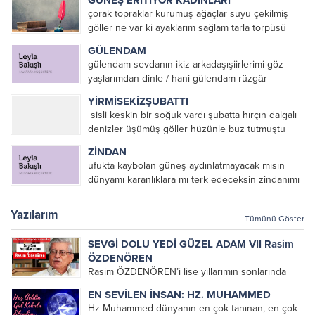
GÜNEŞ ERİTİYOR KADINLARI
çorak topraklar kurumuş ağaçlar suyu çekilmiş
göller ne var ki ayaklarım sağlam tarla törpüsü
köstebekler ve fareler Mezopotamya’da eritiyor
GÜLENDAM
güneş toprağı ve pamuk toplayan kadınları eriyor
gülendam sevdanın ikiz arkadaşışiirlerimi göz
kadınlar güneşte toprağı temizlemek...
yaşlarımdan dinle / hani gülendam rüzgâr
ekecektik denizin en koyu mavisinesevda içip
YİRMİSEKİZŞUBATTI
fırtına biçecektikhani gülendam dağların sevdası
sisli keskin bir soğuk vardı şubatta hırçın dalgalı
üzerine ant içmiştikhani gülendam sevdanın
denizler üşümüş göller hüzünle buz tutmuştu
elinden tutup ağlamayacaktıkkırmızı...
yürekler barbarca dağlanmış hınçla örtüler
ZİNDAN
yırtılmıştı yirmisekizşubattı /post modern olsundu
ufukta kaybolan güneş aydınlatmayacak mısın
zulüm çoğalsındı ve ezilsindi bütün inananlar/...
dünyamı karanlıklara mı terk edeceksin zindanımı
Mustafa KÜÇÜKTEPE
Yazılarım
Tümünü Göster
SEVGİ DOLU YEDİ GÜZEL ADAM VII Rasim
ÖZDENÖREN
Rasim ÖZDENÖREN’i lise yıllarımın sonlarında
Müslümanca Düşünme Üzerine Denemeler
EN SEVİLEN İNSAN: HZ. MUHAMMED
kitabını okuyarak tanımıştım. Çok hoşuma giden
Hz Muhammed dünyanın en çok tanınan, en çok
bu denemeleri altlarını çizerek defalarca