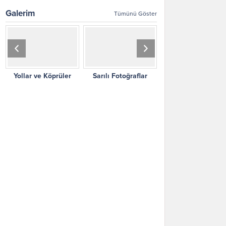
doğmuştur. Öğrenimine
dalga...
Galerim
Tümünü Göster
Kahramanmaraş’ta başlayan
ÖZDENÖREN, babasının
memuriyeti nedeniyle
öğrenimini Malatya, Tunceli ve
İstanbul gibi ayrı şehirlerde
tamamlamıştır. 1966 yılında
Yollar ve Köprüler
Sarılı Fotoğraflar
Yeşilli Fotoğrafla
İstanbul Üniversitesi Felsefe
Bölümünü bitirip çeşitli
şehirlerde öğretmen olarak...