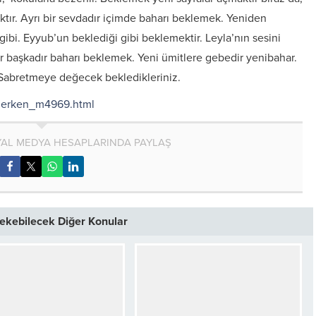
ktır. Ayrı bir sevdadır içimde baharı beklemek. Yeniden
ibi. Eyyub’un beklediği gibi beklemektir. Leyla’nın sesini
r başkadır baharı beklemek. Yeni ümitlere gebedir yenibahar.
Sabretmeye değecek bekledikleriniz.
eklerken_m4969.html
AL MEDYA HESAPLARINDA PAYLAŞ
 Çekebilecek Diğer Konular