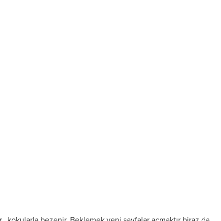
Leyla Bakışlı
r, kokularla bezenir. Beklemek yeni sayfalar açmaktır biraz da,