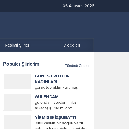
06 Ağustos 2026
Resimli Şiirleri
Videoları
Popüler Şiirlerim
Tümünü Göster
GÜNEŞ ERİTİYOR
KADINLARI
çorak topraklar kurumuş
ağaçlar suyu çekilmiş göller ne
GÜLENDAM
var ki ayaklarım sağlam tarla
gülendam sevdanın ikiz
törpüsü köstebekler ve fareler
arkadaşışiirlerimi göz
Mezopotamya’da eritiyor
yaşlarımdan dinle / hani
güneş toprağı ve pamuk
YİRMİSEKİZŞUBATTI
gülendam rüzgâr ekecektik
toplayan kadınları eriyor
sisli keskin bir soğuk vardı
denizin en koyu
kadınlar güneşte toprağı
şubatta hırçın dalgalı denizler