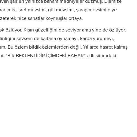
ivan şairleri yalnızca bahara medhiyeler düzmüş. Dilimize
ar imiş. İşret mevsimi, gül mevsimi, şarap mevsimi diye
nzeterek nice sanatlar koymuşlar ortaya.
Çok özlüyor. Kışın güzelliğini de seviyor ama yine de özlüyor.
nliğini sevsem de karlarla oynamayı, karda yürümeyi,
. Bu özlem bildik özlemlerden değil. Yıllarca hasret kalmış
bi. “BİR BEKLENTİDİR İÇİMDEKİ BAHAR” adlı şiirimdeki