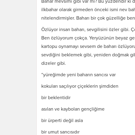
Bahar mevsimi gibi var mı? Bu yüzdendir ki d
ilkbahar olarak girmeden önceki ismi nev bah
nitelendirmişler. Baharı bir çok güzelliğe be
Özlüyor insan baharı, sevgilisini özler gibi. 
Ben özlüyorum çokça. Yeryüzünün beyaz geli
kartopu oynamayı sevsem de baharı özlüyorum
sevdiğini beklemek gibi, yeniden doğmak gi
dizeler gibi.
“yüreğimde yeni baharın sancısı var
kokuları saçılıyor çiçeklerin şimdiden
bir beklentidir
asılan ve kaybolan gençliğime
bir ürperti değil asla
bir umut sancısıdır