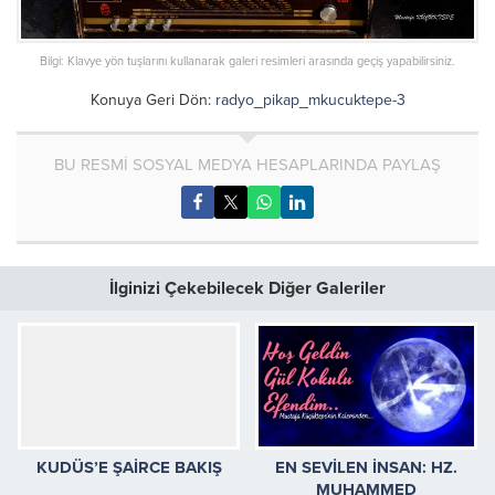
Bilgi: Klavye yön tuşlarını kullanarak galeri resimleri arasında geçiş yapabilirsiniz.
Konuya Geri Dön:
radyo_pikap_mkucuktepe-3
BU RESMİ SOSYAL MEDYA HESAPLARINDA PAYLAŞ
İlginizi Çekebilecek Diğer Galeriler
KUDÜS’E ŞAİRCE BAKIŞ
EN SEVİLEN İNSAN: HZ.
MUHAMMED