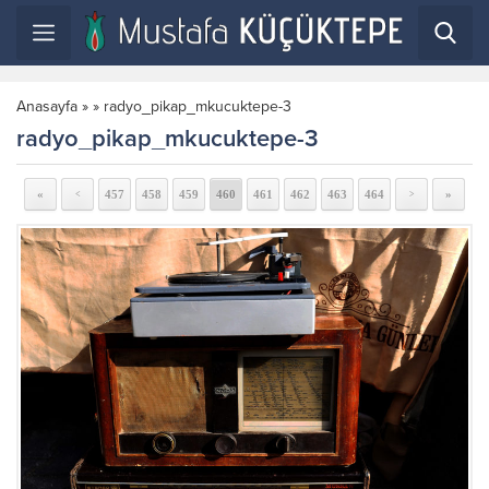
Anasayfa
»
»
radyo_pikap_mkucuktepe-3
radyo_pikap_mkucuktepe-3
«
457
458
459
460
461
462
463
464
»
<
>