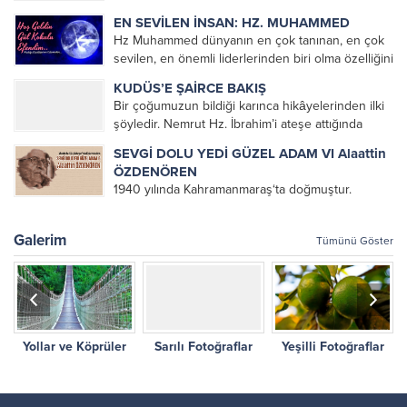
Müslümanca Düşünme Üzerine Denemeler
EN SEVİLEN İNSAN: HZ. MUHAMMED
kitabını okuyarak tanımıştım. Çok hoşuma giden
Hz Muhammed dünyanın en çok tanınan, en çok
bu denemeleri altlarını çizerek defalarca
sevilen, en önemli liderlerinden biri olma özelliğini
okuduğum bir kitap olmuştu. Üniversite yıllarımda
korumaktadır. Dünyaya Yön Veren En Etkin
da kendisini okumaya devam...
KUDÜS’E ŞAİRCE BAKIŞ
100 veya orijinal ismiyle The 100: A Ranking of
Bir çoğumuzun bildiği karınca hikâyelerinden ilki
the Most...
şöyledir. Nemrut Hz. İbrahim’i ateşe attığında
karınca ağzında bir damla suyla ateşi söndürmeye
SEVGİ DOLU YEDİ GÜZEL ADAM VI Alaattin
gider. Karıncayı görenler bir damla suyla ateş mi
ÖZDENÖREN
söner diye dalga...
1940 yılında Kahramanmaraş‘ta doğmuştur.
Öğrenimine Kahramanmaraş’ta başlayan
ÖZDENÖREN, babasının memuriyeti nedeniyle
Galerim
Tümünü Göster
öğrenimini Malatya, Tunceli ve İstanbul gibi ayrı
şehirlerde tamamlamıştır. 1966 yılında İstanbul
Üniversitesi Felsefe Bölümünü bitirip çeşitli
şehirlerde öğretmen olarak...
Yollar ve Köprüler
Sarılı Fotoğraflar
Yeşilli Fotoğraflar