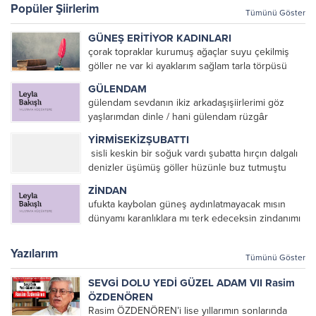
Popüler Şiirlerim
Tümünü Göster
GÜNEŞ ERİTİYOR KADINLARI
çorak topraklar kurumuş ağaçlar suyu çekilmiş
göller ne var ki ayaklarım sağlam tarla törpüsü
köstebekler ve fareler Mezopotamya’da eritiyor
GÜLENDAM
güneş toprağı ve pamuk toplayan kadınları eriyor
gülendam sevdanın ikiz arkadaşışiirlerimi göz
kadınlar güneşte toprağı temizlemek...
yaşlarımdan dinle / hani gülendam rüzgâr
ekecektik denizin en koyu mavisinesevda içip
YİRMİSEKİZŞUBATTI
fırtına biçecektikhani gülendam dağların sevdası
sisli keskin bir soğuk vardı şubatta hırçın dalgalı
üzerine ant içmiştikhani gülendam sevdanın
denizler üşümüş göller hüzünle buz tutmuştu
elinden tutup ağlamayacaktıkkırmızı...
yürekler barbarca dağlanmış hınçla örtüler
ZİNDAN
yırtılmıştı yirmisekizşubattı /post modern olsundu
ufukta kaybolan güneş aydınlatmayacak mısın
zulüm çoğalsındı ve ezilsindi bütün inananlar/...
dünyamı karanlıklara mı terk edeceksin zindanımı
Mustafa KÜÇÜKTEPE
Yazılarım
Tümünü Göster
SEVGİ DOLU YEDİ GÜZEL ADAM VII Rasim
ÖZDENÖREN
Rasim ÖZDENÖREN’i lise yıllarımın sonlarında